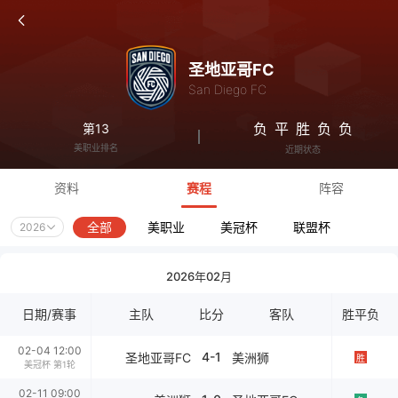
圣地亚哥FC
San Diego FC
负
平
胜
负
负
第13
美职业排名
近期状态
资料
赛程
阵容
全部
美职业
美冠杯
联盟杯
2026
2026年02月
日期/赛事
主队
比分
客队
胜平负
02-04 12:00
4-1
圣地亚哥FC
美洲狮
胜
美冠杯 第1轮
02-11 09:00