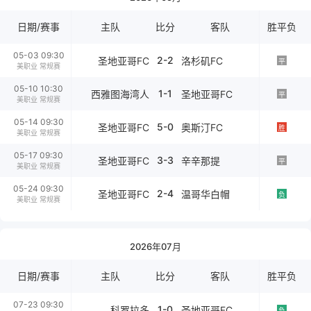
日期/赛事
主队
比分
客队
胜平负
05-03 09:30
2-2
圣地亚哥FC
洛杉矶FC
平
美职业 常规赛
05-10 10:30
1-1
西雅图海湾人
圣地亚哥FC
平
美职业 常规赛
05-14 09:30
5-0
圣地亚哥FC
奥斯汀FC
胜
美职业 常规赛
05-17 09:30
3-3
圣地亚哥FC
辛辛那提
平
美职业 常规赛
05-24 09:30
2-4
圣地亚哥FC
温哥华白帽
负
美职业 常规赛
2026年07月
日期/赛事
主队
比分
客队
胜平负
07-23 09:30
1-0
科罗拉多
圣地亚哥FC
负