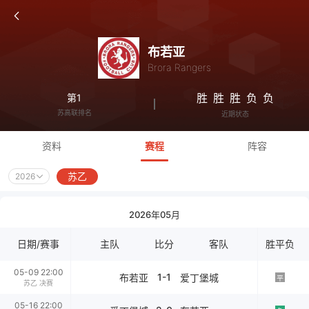
布若亚
Brora Rangers
胜
胜
胜
负
负
第1
苏高联排名
近期状态
资料
赛程
阵容
苏乙
2026
2026年05月
日期/赛事
主队
比分
客队
胜平负
05-09 22:00
1-1
布若亚
爱丁堡城
平
苏乙 决赛
05-16 22:00