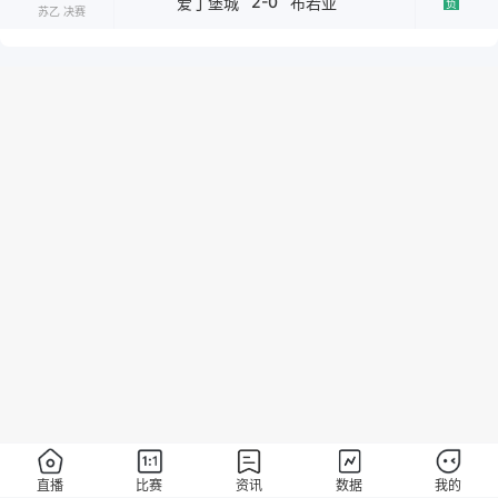
2-0
爱丁堡城
布若亚
负
苏乙 决赛
直播
比赛
资讯
数据
我的