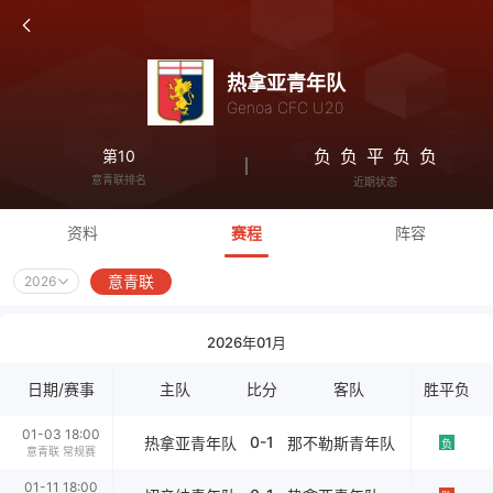
热拿亚青年队
Genoa CFC U20
负
负
平
负
负
第10
意青联排名
近期状态
资料
赛程
阵容
意青联
2026
2026年01月
日期/赛事
主队
比分
客队
胜平负
01-03 18:00
0-1
热拿亚青年队
那不勒斯青年队
负
意青联 常规赛
01-11 18:00