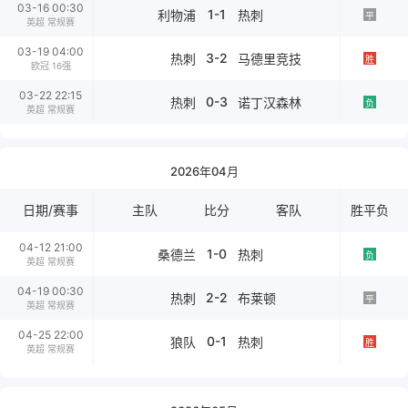
03-16 00:30
1-1
利物浦
热刺
平
英超 常规赛
03-19 04:00
3-2
热刺
马德里竞技
胜
欧冠 16强
03-22 22:15
0-3
热刺
诺丁汉森林
负
英超 常规赛
2026年04月
日期/赛事
主队
比分
客队
胜平负
04-12 21:00
1-0
桑德兰
热刺
负
英超 常规赛
04-19 00:30
2-2
热刺
布莱顿
平
英超 常规赛
04-25 22:00
0-1
狼队
热刺
胜
英超 常规赛