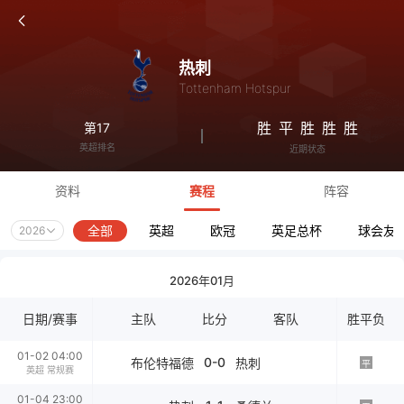
热刺
Tottenham Hotspur
胜
平
胜
胜
胜
第17
英超排名
近期状态
资料
赛程
阵容
全部
英超
欧冠
英足总杯
球会友
2026
2026年01月
日期/赛事
主队
比分
客队
胜平负
01-02 04:00
0-0
布伦特福德
热刺
平
英超 常规赛
01-04 23:00