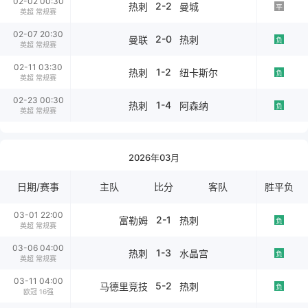
02-02 00:30
2-2
热刺
曼城
平
英超 常规赛
02-07 20:30
2-0
曼联
热刺
负
英超 常规赛
02-11 03:30
1-2
热刺
纽卡斯尔
负
英超 常规赛
02-23 00:30
1-4
热刺
阿森纳
负
英超 常规赛
2026年03月
日期/赛事
主队
比分
客队
胜平负
03-01 22:00
2-1
富勒姆
热刺
负
英超 常规赛
03-06 04:00
1-3
热刺
水晶宫
负
英超 常规赛
03-11 04:00
5-2
马德里竞技
热刺
负
欧冠 16强