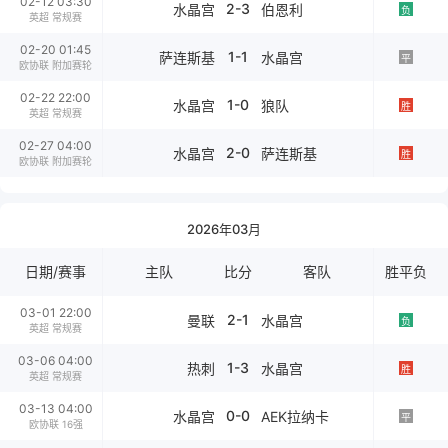
02-12 03:30
2-3
水晶宫
伯恩利
负
英超 常规赛
02-20 01:45
1-1
萨连斯基
水晶宫
平
欧协联 附加赛轮
02-22 22:00
1-0
水晶宫
狼队
胜
英超 常规赛
02-27 04:00
2-0
水晶宫
萨连斯基
胜
欧协联 附加赛轮
2026年03月
日期/赛事
主队
比分
客队
胜平负
03-01 22:00
2-1
曼联
水晶宫
负
英超 常规赛
03-06 04:00
1-3
热刺
水晶宫
胜
英超 常规赛
03-13 04:00
0-0
水晶宫
AEK拉纳卡
平
欧协联 16强