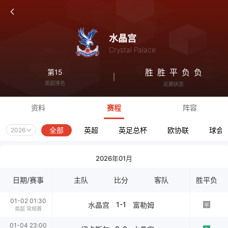
水晶宫
Crystal Palace
胜
胜
平
负
负
第15
英超排名
近期状态
资料
赛程
阵容
全部
英超
英足总杯
欧协联
球会
2026
2026年01月
日期/赛事
主队
比分
客队
胜平负
01-02 01:30
1-1
水晶宫
富勒姆
平
英超 常规赛
01-04 23:00