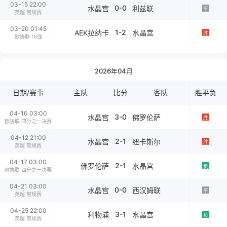
03-15 22:00
0-0
水晶宫
利兹联
平
英超 常规赛
03-20 01:45
1-2
AEK拉纳卡
水晶宫
胜
欧协联 16强
2026年04月
日期/赛事
主队
比分
客队
胜平负
04-10 03:00
3-0
水晶宫
佛罗伦萨
胜
欧协联 四分之一决赛
04-12 21:00
2-1
水晶宫
纽卡斯尔
胜
英超 常规赛
04-17 03:00
2-1
佛罗伦萨
水晶宫
负
欧协联 四分之一决赛
04-21 03:00
0-0
水晶宫
西汉姆联
平
英超 常规赛
04-25 22:00
3-1
利物浦
水晶宫
负
英超 常规赛