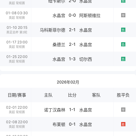
2-0
纽卡斯尔
水晶宫
负
英超 常规赛
01-08 03:30
0-0
水晶宫
阿斯顿维拉
平
英超 常规赛
01-10 20:15
2-1
马科斯菲尔德
水晶宫
负
英足总杯 第3轮
01-17 23:00
2-1
桑德兰
水晶宫
负
英超 常规赛
01-25 22:00
1-3
水晶宫
切尔西
负
英超 常规赛
2026年02月
日期/赛事
主队
比分
客队
胜平负
02-01 22:00
1-1
诺丁汉森林
水晶宫
平
英超 常规赛
02-08 22:00
0-1
布莱顿
水晶宫
胜
英超 常规赛