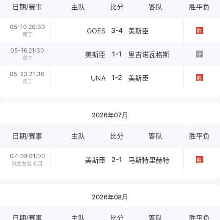
日期/赛事
主队
比分
客队
胜平负
05-10 20:30
3-4
GOES
美斯臣
胜
荷丁
05-16 21:30
1-1
美斯臣
里吉诺瓦格斯
平
荷丁
05-23 21:30
1-2
UNA
美斯臣
胜
荷丁
2026年07月
日期/赛事
主队
比分
客队
胜平负
07-08 01:00
2-1
美斯臣
马斯特里赫特
胜
球会友谊 七月
2026年08月
日期/赛事
主队
比分
客队
胜平负