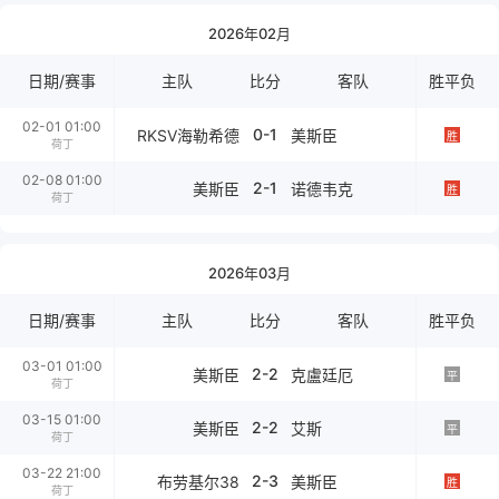
2026年02月
日期/赛事
主队
比分
客队
胜平负
02-01 01:00
0-1
RKSV海勒希德
美斯臣
胜
荷丁
02-08 01:00
2-1
美斯臣
诺德韦克
胜
荷丁
2026年03月
日期/赛事
主队
比分
客队
胜平负
03-01 01:00
2-2
美斯臣
克盧廷厄
平
荷丁
03-15 01:00
2-2
美斯臣
艾斯
平
荷丁
03-22 21:00
2-3
布劳基尔38
美斯臣
胜
荷丁