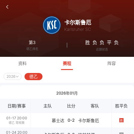
卡尔斯鲁厄
Karlsruher SC
胜
负
负
平
负
第3
德乙排名
近期状态
资料
赛程
阵容
德乙
2026
2026年01月
日期/赛事
主队
比分
客队
胜平负
01-17 20:00
0-2
慕士达
卡尔斯鲁厄
胜
德乙 常规赛
01-24 20:00