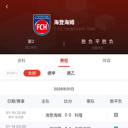
海登海姆
1. FC Heidenheim 1846
胜
负
平
胜
负
第2
德乙排名
近期状态
资料
赛程
阵容
全部
德甲
德乙
2026
2026年01月
日期/赛事
主队
比分
客队
胜平负
01-10 22:30
2-2
海登海姆
科隆
平
德甲 常规赛
01-14 03:30