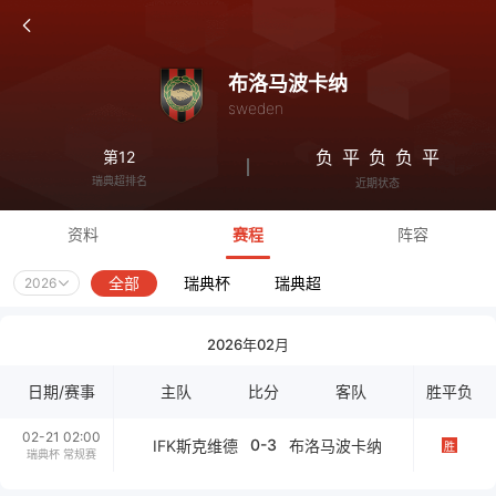
布洛马波卡纳
sweden
负
平
负
负
平
第12
瑞典超排名
近期状态
资料
赛程
阵容
全部
瑞典杯
瑞典超
2026
2026年02月
日期/赛事
主队
比分
客队
胜平负
02-21 02:00
0-3
IFK斯克维德
布洛马波卡纳
胜
瑞典杯 常规赛