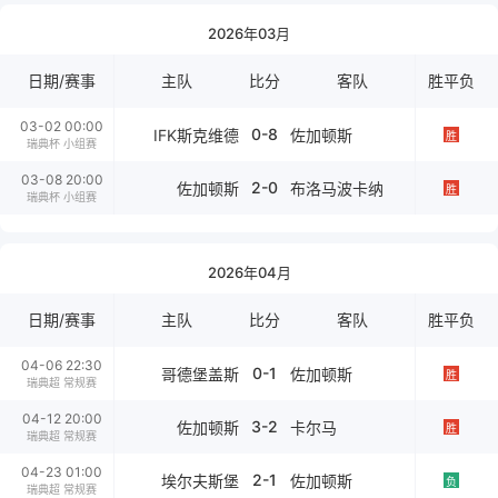
2026年03月
日期/赛事
主队
比分
客队
胜平负
03-02 00:00
0-8
IFK斯克维德
佐加顿斯
胜
瑞典杯 小组赛
03-08 20:00
2-0
佐加顿斯
布洛马波卡纳
胜
瑞典杯 小组赛
2026年04月
日期/赛事
主队
比分
客队
胜平负
04-06 22:30
0-1
哥德堡盖斯
佐加顿斯
胜
瑞典超 常规赛
04-12 20:00
3-2
佐加顿斯
卡尔马
胜
瑞典超 常规赛
04-23 01:00
2-1
埃尔夫斯堡
佐加顿斯
负
瑞典超 常规赛