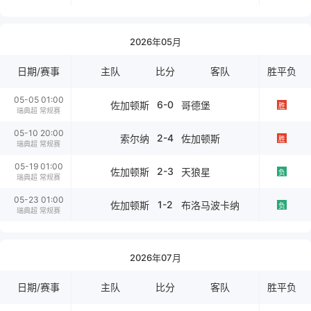
2026年05月
日期/赛事
主队
比分
客队
胜平负
05-05 01:00
6-0
佐加顿斯
哥德堡
胜
瑞典超 常规赛
05-10 20:00
2-4
索尔纳
佐加顿斯
胜
瑞典超 常规赛
05-19 01:00
2-3
佐加顿斯
天狼星
负
瑞典超 常规赛
05-23 01:00
1-2
佐加顿斯
布洛马波卡纳
负
瑞典超 常规赛
2026年07月
日期/赛事
主队
比分
客队
胜平负