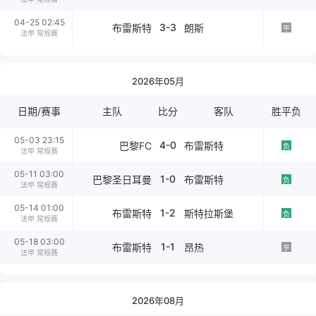
04-25 02:45
3-3
布雷斯特
朗斯
平
法甲 常规赛
2026年05月
日期/赛事
主队
比分
客队
胜平负
05-03 23:15
4-0
巴黎FC
布雷斯特
负
法甲 常规赛
05-11 03:00
1-0
巴黎圣日耳曼
布雷斯特
负
法甲 常规赛
05-14 01:00
1-2
布雷斯特
斯特拉斯堡
负
法甲 常规赛
05-18 03:00
1-1
布雷斯特
昂热
平
法甲 常规赛
2026年08月