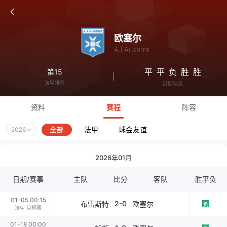
欧塞尔
AJ Auxerre
平
平
负
胜
胜
第15
法甲排名
近期状态
资料
赛程
阵容
全部
法甲
球会友谊
2026
2026年01月
日期/赛事
主队
比分
客队
胜平负
01-05 00:15
2-0
布雷斯特
欧塞尔
负
法甲 常规赛
01-18 00:00