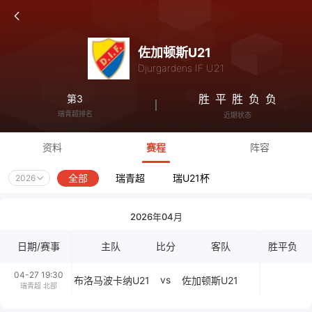
佐加顿斯U21
Djurgardens IF U21
胜
平
胜
负
负
第3
瑞青超排名
近期状态
资料
赛程
阵容
全部
瑞青超
瑞U21杯
2026
2026年04月
日期/赛事
主队
比分
客队
胜平负
04-27 19:30
vs
布洛马波卡纳U21
佐加顿斯U21
瑞青超 北部