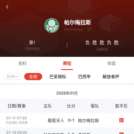
帕尔梅拉斯
Palmeiras - SP
负
胜
胜
负
胜
第1
巴西甲排名
近期状态
资料
赛程
阵容
全部
巴圣锦标
巴西甲
解放者杯
2026
2026年01月
日期/赛事
主队
比分
客队
胜平负
01-11 07:30
0-1
葡萄牙人
帕尔梅拉斯
胜
巴圣锦标 常规赛
01-15 06:30