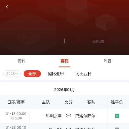
近期状态
资料
赛程
阵容
全部
冈比亚甲
冈比亚杯
2026
2026年01月
日期/赛事
主队
比分
客队
胜平负
01-13 00:00
2-1
科利之星
巴洛尔萨尔
负
冈比亚甲
01-23 00:10