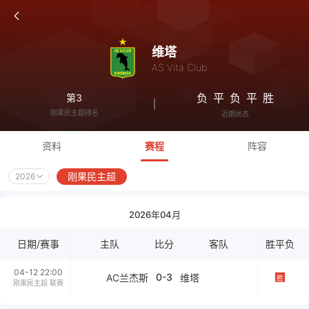
维塔
AS Vita Club
负
平
负
平
胜
第3
刚果民主超排名
近期状态
资料
赛程
阵容
刚果民主超
2026
2026年04月
日期/赛事
主队
比分
客队
胜平负
04-12 22:00
0-3
AC兰杰斯
维塔
胜
刚果民主超 联赛