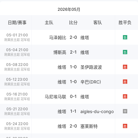
2026年05月
日期/赛事
主队
比分
客队
胜平负
05-01 21:00
2-0
马泽姆比
维塔
负
刚果民主超 冠军组
05-04 21:00
2-1
博斯高
维塔
负
刚果民主超 冠军组
05-08 22:00
1-0
维塔
圣伊路波波
胜
刚果民主超 冠军组
05-12 23:00
1-0
维塔
辛巴(DRC)
胜
刚果民主超 冠军组
05-16 21:00
0-1
马尼埃马联
维塔
胜
刚果民主超 冠军组
05-21 22:00
1-1
aigles-du-congo
维塔
平
刚果民主超 冠军组
05-24 22:00
2-0
维塔
塞莱斯特
胜
刚果民主超 冠军组