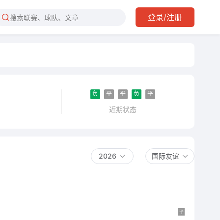
登录/注册
负
平
平
负
平
近期状态
2026
国际友谊
平