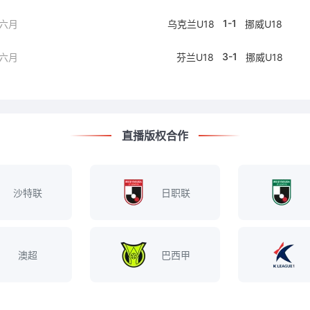
1-1
 六月
乌克兰U18
挪威U18
3-1
 六月
芬兰U18
挪威U18
直播版权合作
沙特联
日职联
澳超
巴西甲