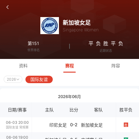
新加坡女足
Singapore Women
平
负
胜
平
负
第151
世界排名
近期状态
资料
赛程
阵容
国际友谊
2026
2026年06月
日期/赛事
主队
比分
客队
胜平负
06-03 20:00
0-2
印尼女足
新加坡女足
胜
国际友谊 常规赛
06-06 19:00