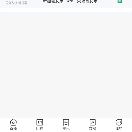
0-5
新加坡女足
柬埔寨女足
负
国际友谊 常规赛
直播
比赛
资讯
数据
我的