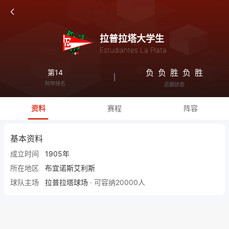
拉普拉塔大学生
Estudiantes La Plata
负
负
胜
负
胜
第14
阿甲排名
近期状态
资料
赛程
阵容
基本资料
成立时间
1905年
所在地区
布宜诺斯艾利斯
球队主场
拉普拉塔球场
· 可容纳20000人