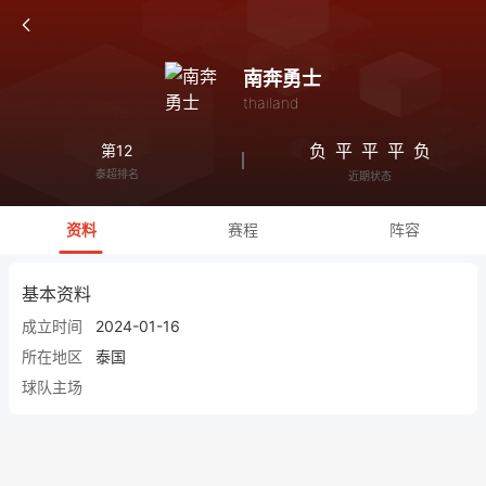
南奔勇士
thailand
负
平
平
平
负
第12
泰超排名
近期状态
资料
赛程
阵容
基本资料
成立时间
2024-01-16
所在地区
泰国
球队主场