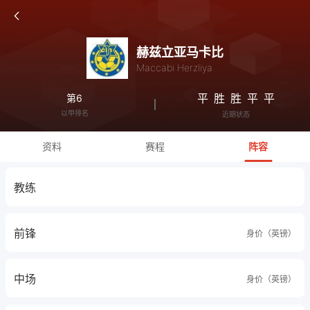
赫兹立亚马卡比
Maccabi Herzliya
平
胜
胜
平
平
第6
以甲排名
近期状态
资料
赛程
阵容
教练
前锋
身价（英镑）
中场
身价（英镑）