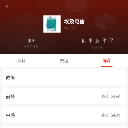
埃及电信
We SC
负
平
负
平
平
第9
埃及甲排名
近期状态
资料
赛程
阵容
教练
前锋
身价（英镑）
中场
身价（英镑）