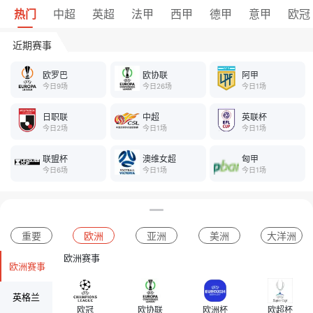
热门
中超
英超
法甲
西甲
德甲
意甲
欧冠
近期赛事
欧罗巴
欧协联
阿甲
今日9场
今日26场
今日1场
日职联
中超
英联杯
今日2场
今日1场
今日1场
联盟杯
澳维女超
匈甲
今日6场
今日1场
今日1场
重要
欧洲
亚洲
美洲
大洋洲
欧洲赛事
欧洲赛事
英格兰
欧冠
欧协联
欧洲杯
欧超杯