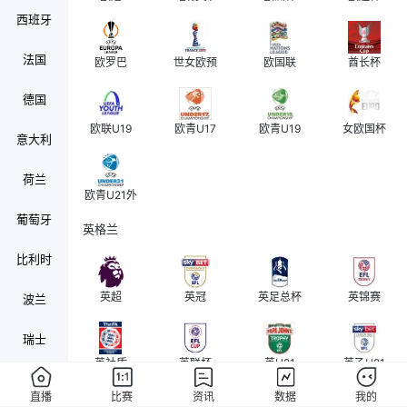
西班牙
法国
欧罗巴
世女欧预
欧国联
酋长杯
德国
欧联U19
欧青U17
欧青U19
女欧国杯
意大利
荷兰
欧青U21外
葡萄牙
英格兰
比利时
英超
英冠
英足总杯
英锦赛
波兰
瑞士
英社盾
英联杯
英U21
英乙U21
奥地利
直播
比赛
资讯
数据
我的