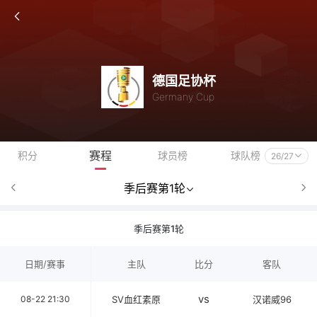
德国足协杯
Germany Cup
赛程
积分
球员榜
球队榜
26/27
季后赛第1轮
季后赛第1轮
日期/赛事
主队
比分
客队
vs
08-22 21:30
SV血红素原
汉诺威96