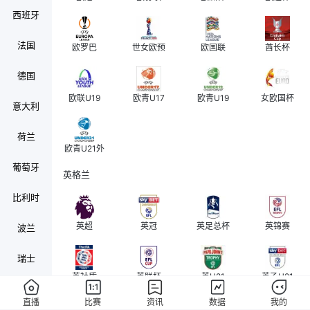
西班牙
法国
欧罗巴
世女欧预
欧国联
酋长杯
德国
欧联U19
欧青U17
欧青U19
女欧国杯
意大利
荷兰
欧青U21外
葡萄牙
英格兰
比利时
英超
英冠
英足总杯
英锦赛
波兰
瑞士
英社盾
英联杯
英U21
英乙U21
奥地利
直播
比赛
资讯
数据
我的