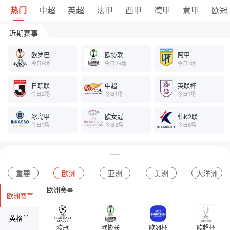
热门
中超
英超
法甲
西甲
德甲
意甲
欧冠
近期赛事
欧罗巴
欧协联
阿甲
今日9场
今日26场
今日1场
日职联
中超
英联杯
今日2场
今日1场
今日1场
冰岛甲
欧女冠
韩K2联
今日1场
今日2场
今日6场
重要
欧洲
亚洲
美洲
大洋洲
欧洲赛事
欧洲赛事
英格兰
欧冠
欧协联
欧洲杯
欧超杯