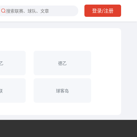
登录/注册
乙
德乙
联
球客岛