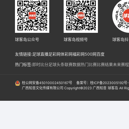
球客岛公众号
球客岛视频号
球客岛抖
友情链接:
足球直播
足彩网
体彩网
福彩网
500网
百度
热门标签:
即时比分
足球头条
联赛数据
热门比赛
比赛结果
未来赛程
热门球队:
皇马
马竞
巴塞罗纳
利物浦
阿森纳
曼城
拜仁
勒沃库森
法兰
国际赛事:
亚洲预选赛
欧洲预选赛
南美预选赛
北美预选赛
欧冠
欧协
桂公网安备45010002450167号
备案号：桂ICP备2023005192号
广西知音文化传媒有限公司 Copyright©2023 广西知音
球客岛
All R