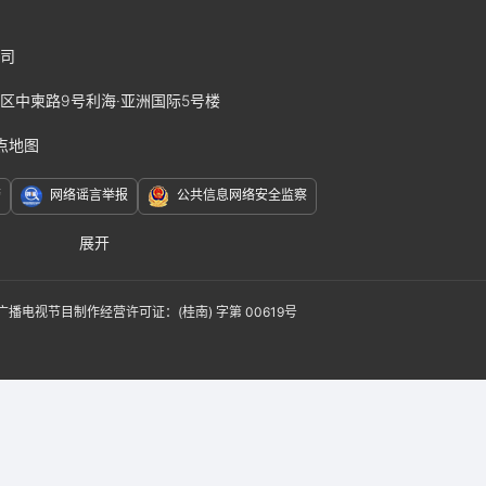
司
区中柬路9号利海·亚洲国际5号楼
点地图
警
网络谣言举报
公共信息网络安全监察
展开
赛J2
广播电视节目制作经营许可证：(桂南) 字第 00619号