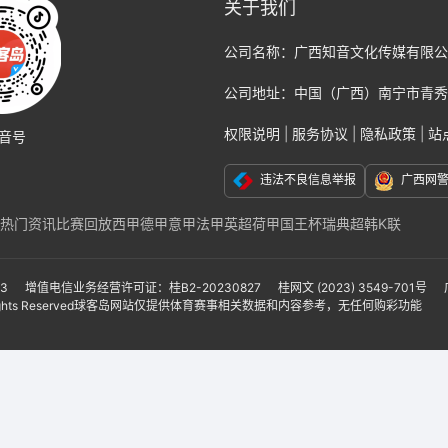
关于我们
公司名称：
广西知音文化传媒有限公
公司地址：
中国（广西）南宁市青秀
权限说明
|
服务协议
|
隐私政策
|
站
音号
违法不良信息举报
广西网
热门资讯
比赛回放
西甲
德甲
意甲
法甲
英超
荷甲
国王杯
瑞典超
韩K联
克福
那不勒斯
国际米兰
尤文图斯
巴黎
切尔西
阿贾克斯
AC米兰
莱比锡
联
亚冠
亚洲杯
美洲杯
美职联
墨西哥联赛
非洲杯
日本职业联赛J1
日本职业联
-3
增值电信业务经营许可证：桂B2-20230827
桂网文 (2023) 3549-701号
ights Reserved
球客岛网站仅提供体育赛事相关数据和内容参考，无任何购彩功能