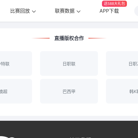
送588大礼包
比赛回放
联赛数据
APP下载
直播版权合作
沙特联
日职联
日职
澳超
巴西甲
韩K