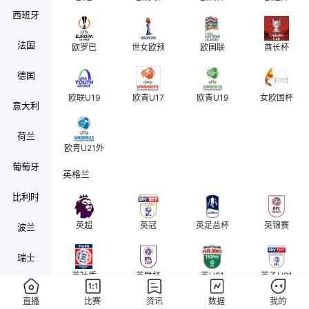
西班牙
法国
欧罗巴
世女欧预
欧国联
酋长杯
德国
欧联U19
欧青U17
欧青U19
女欧国杯
意大利
荷兰
欧青U21外
葡萄牙
英格兰
比利时
英超
英冠
英足总杯
英锦赛
波兰
瑞士
英社盾
英联杯
英U21
英乙U21
奥地利
直播
比赛
资讯
数据
我的