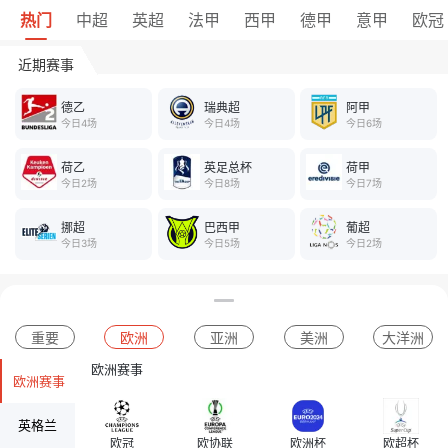
热门
中超
英超
法甲
西甲
德甲
意甲
欧冠
近期赛事
德乙
瑞典超
阿甲
今日4场
今日4场
今日6场
荷乙
英足总杯
荷甲
今日2场
今日8场
今日7场
挪超
巴西甲
葡超
今日3场
今日5场
今日2场
重要
欧洲
亚洲
美洲
大洋洲
欧洲赛事
欧洲赛事
英格兰
欧冠
欧协联
欧洲杯
欧超杯