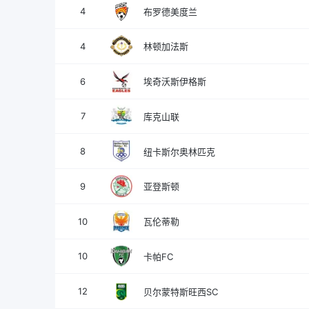
4
布罗德美度兰
4
林顿加法斯
6
埃奇沃斯伊格斯
7
库克山联
8
纽卡斯尔奥林匹克
9
亚登斯顿
10
瓦伦蒂勒
10
卡帕FC
12
贝尔蒙特斯旺西SC