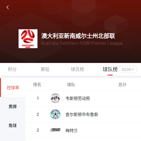
澳大利亚新南威尔士州北部联
Australia Northern NSW Premier League
球队榜
积分
赛程
球员榜
2026
排名
球队
总计
控球率
1
韦斯顿劳动熊
黄牌
2
查尔斯顿市布鲁斯
角球
2
梅特兰