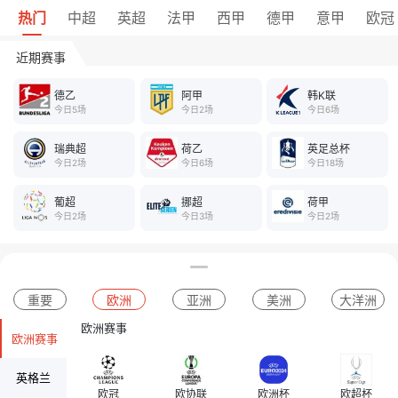
热门
中超
英超
法甲
西甲
德甲
意甲
欧冠
近期赛事
德乙
阿甲
韩K联
今日5场
今日2场
今日6场
瑞典超
荷乙
英足总杯
今日2场
今日6场
今日18场
葡超
挪超
荷甲
今日2场
今日3场
今日2场
重要
欧洲
亚洲
美洲
大洋洲
欧洲赛事
欧洲赛事
英格兰
欧冠
欧协联
欧洲杯
欧超杯