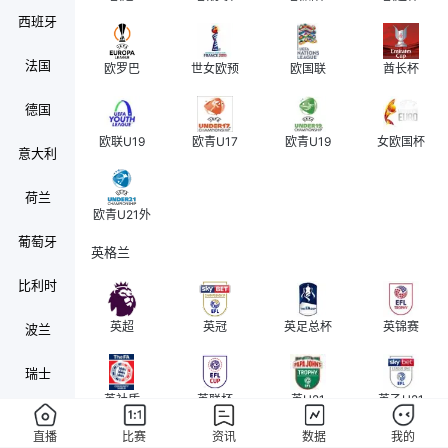
西班牙
法国
欧罗巴
世女欧预
欧国联
酋长杯
德国
欧联U19
欧青U17
欧青U19
女欧国杯
意大利
荷兰
欧青U21外
葡萄牙
英格兰
比利时
英超
英冠
英足总杯
英锦赛
波兰
瑞士
英社盾
英联杯
英U21
英乙U21
奥地利
直播
比赛
资讯
数据
我的