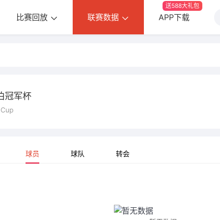
送588大礼包
比赛回放
联赛数据
APP下载
伯冠军杯
 Cup
球员
球队
转会