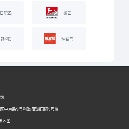
日职乙
德乙
韩K联
球客岛
司
区中柬路9号利海·亚洲国际5号楼
点地图