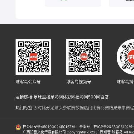
球客岛公众号
球客岛视频号
球客岛抖
友情链接:
足球直播
足彩网
体彩网
福彩网
500网
百度
热门标签:
即时比分
足球头条
联赛数据
热门比赛
比赛结果
未来赛程
热门球队:
皇马
马竞
巴塞罗纳
利物浦
阿森纳
曼城
拜仁
勒沃库森
法兰
国际赛事:
亚洲预选赛
欧洲预选赛
南美预选赛
北美预选赛
欧冠
欧协
桂公网安备45010002450167号
备案号：桂ICP备2023005192号
广西知音文化传媒有限公司 Copyright©2023 广西知音
球客岛
All R