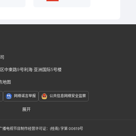
司
区中柬路9号利海·亚洲国际5号楼
点地图
警
网络谣言举报
公共信息网络安全监察
展开
赛J2
广播电视节目制作经营许可证：(桂南) 字第 00619号