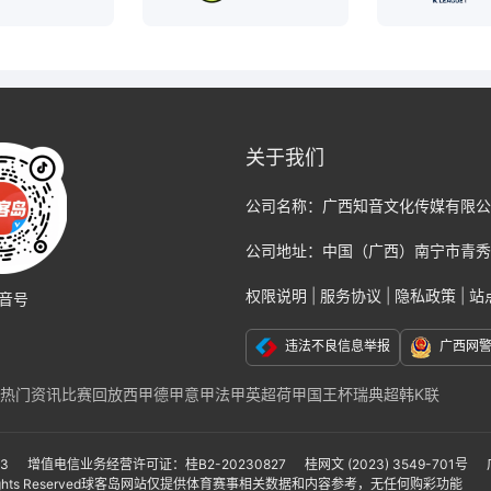
关于我们
公司名称：
广西知音文化传媒有限公
公司地址：
中国（广西）南宁市青秀
权限说明
|
服务协议
|
隐私政策
|
站
音号
违法不良信息举报
广西网
热门资讯
比赛回放
西甲
德甲
意甲
法甲
英超
荷甲
国王杯
瑞典超
韩K联
克福
那不勒斯
国际米兰
尤文图斯
巴黎
切尔西
阿贾克斯
AC米兰
莱比锡
联
亚冠
亚洲杯
美洲杯
美职联
墨西哥联赛
非洲杯
日本职业联赛J1
日本职业联
-3
增值电信业务经营许可证：桂B2-20230827
桂网文 (2023) 3549-701号
ights Reserved
球客岛网站仅提供体育赛事相关数据和内容参考，无任何购彩功能