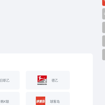
日职乙
德乙
韩K联
球客岛