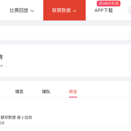
送588大礼包
比赛回放
联赛数据
APP下载
赛
ue
球员
球队
转会
·穆罕默德·易卜拉欣
结束