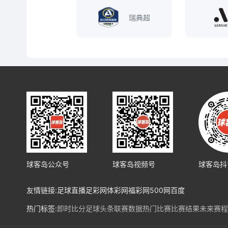
瑞典超
球客岛公众号
球客岛视频号
球客岛抖
友情链接:
足球直播
足彩网
体彩网
福彩网
500网
百度
热门标签:
即时比分
足球头条
联赛数据
热门比赛
比赛结果
未来赛程
热门球队:
皇马
马竞
巴塞罗纳
利物浦
阿森纳
曼城
拜仁
勒沃库森
法兰