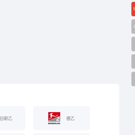
日职乙
德乙