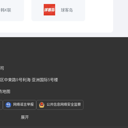
韩K联
球客岛
司
区中柬路9号利海·亚洲国际5号楼
点地图
警
网络谣言举报
公共信息网络安全监察
展开