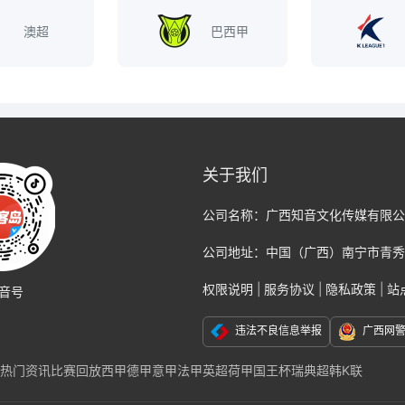
澳超
巴西甲
关于我们
公司名称：
广西知音文化传媒有限公
公司地址：
中国（广西）南宁市青秀
权限说明
|
服务协议
|
隐私政策
|
站
音号
违法不良信息举报
广西网
热门资讯
比赛回放
西甲
德甲
意甲
法甲
英超
荷甲
国王杯
瑞典超
韩K联
克福
那不勒斯
国际米兰
尤文图斯
巴黎
切尔西
阿贾克斯
AC米兰
莱比锡