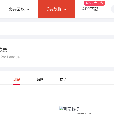
送588大礼包
比赛回放
联赛数据
APP下载
联赛
f Pro League
球员
球队
转会