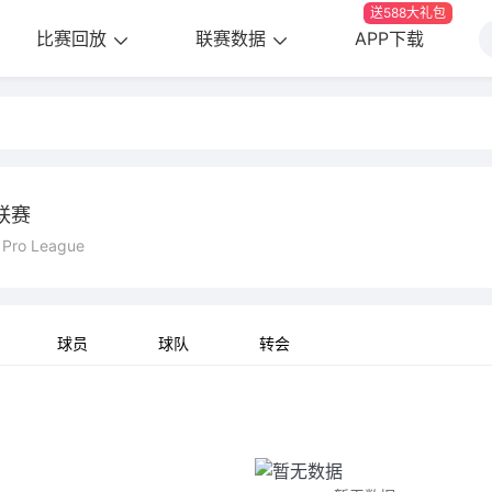
送588大礼包
比赛回放
联赛数据
APP下载
联赛
f Pro League
球员
球队
转会