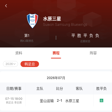
水原三星
Suwon Samsung Bluewings
平
胜
平
负
负
第1
韩K2联排名
近期状态
资料
赛程
阵容
韩足总
2026
2026年07月
日期/赛事
主队
比分
客队
胜平负
07-15 18:00
2-1
釜山运输
水原三星
负
韩足总 季后赛