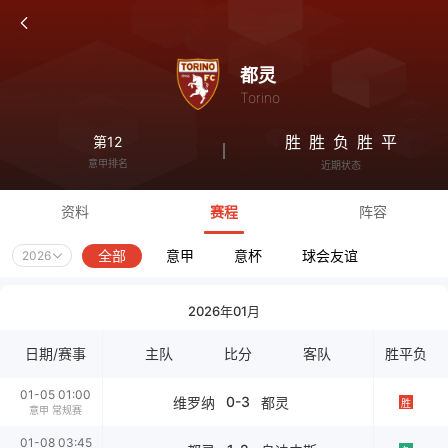
都灵
Torino
胜
胜
负
胜
平
第12
意甲排名
近期状态
资料
赛程
阵容
全部
意甲
意杯
球会友谊
2026
2026年01月
日期/赛事
主队
比分
客队
胜平负
01-05 01:00
0-3
维罗纳
都灵
胜
意甲 常规赛
01-08 03:45