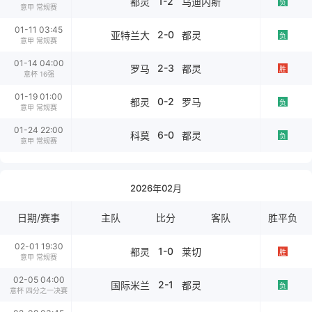
1-2
都灵
乌迪内斯
负
意甲 常规赛
01-11 03:45
2-0
亚特兰大
都灵
负
意甲 常规赛
01-14 04:00
2-3
罗马
都灵
胜
意杯 16强
01-19 01:00
0-2
都灵
罗马
负
意甲 常规赛
01-24 22:00
6-0
科莫
都灵
负
意甲 常规赛
2026年02月
日期/赛事
主队
比分
客队
胜平负
02-01 19:30
1-0
都灵
莱切
胜
意甲 常规赛
02-05 04:00
2-1
国际米兰
都灵
负
意杯 四分之一决赛