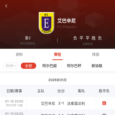
艾巴辛尼
KS Elbasani
负
平
平
胜
负
第2
阿尔巴超排名
近期状态
资料
赛程
阵容
全部
阿尔巴超
阿尔巴杯
欧协联
2026
2026年01月
日期/赛事
主队
比分
客队
胜平负
01-10 23:00
2-1
艾巴辛尼
法拿莫达利
胜
阿尔巴杯 16强
01-15 00:00