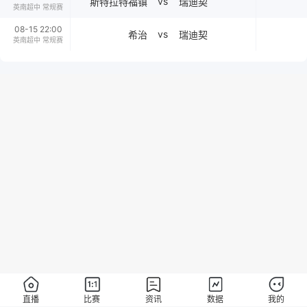
vs
斯特拉特福镇
瑞迪契
英南超中 常规赛
08-15 22:00
vs
希治
瑞迪契
英南超中 常规赛
直播
比赛
资讯
数据
我的