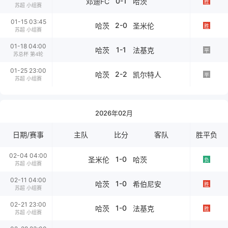
0-1
邓迪FC
哈茨
胜
苏超 小组赛
01-15 03:45
2-0
哈茨
圣米伦
胜
苏超 小组赛
01-18 04:00
1-1
哈茨
法基克
平
苏总杯 第4轮
01-25 23:00
2-2
哈茨
凯尔特人
平
苏超 小组赛
2026年02月
日期/赛事
主队
比分
客队
胜平负
02-04 04:00
1-0
圣米伦
哈茨
负
苏超 小组赛
02-11 04:00
1-0
哈茨
希伯尼安
胜
苏超 小组赛
02-21 23:00
1-0
哈茨
法基克
胜
苏超 小组赛