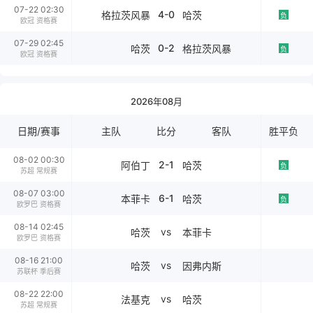
07-22 02:30
4-0
格拉茨风暴
哈茨
负
欧冠 资格赛
07-29 02:45
0-2
哈茨
格拉茨风暴
负
欧冠 资格赛
2026年08月
日期/赛事
主队
比分
客队
胜平负
08-02 00:30
2-1
阿伯丁
哈茨
负
苏超 常规赛
08-07 03:00
6-1
本菲卡
哈茨
负
欧罗巴 资格赛
08-14 02:45
vs
哈茨
本菲卡
欧罗巴 资格赛
08-16 21:00
vs
哈茨
因弗内斯
苏联杯 季后赛
08-22 22:00
vs
法基克
哈茨
苏超 常规赛