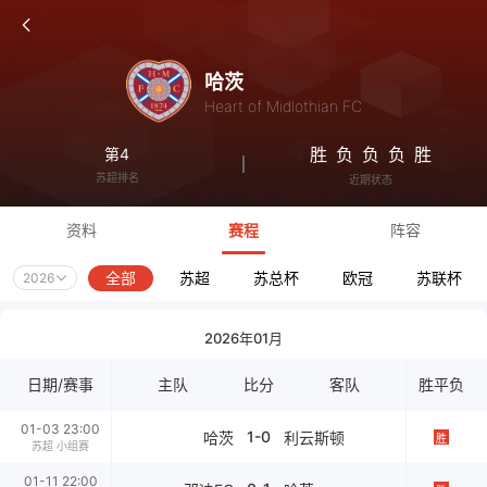
哈茨
Heart of Midlothian FC
胜
负
负
负
胜
第4
苏超排名
近期状态
资料
赛程
阵容
全部
苏超
苏总杯
欧冠
苏联杯
2026
2026年01月
日期/赛事
主队
比分
客队
胜平负
01-03 23:00
1-0
哈茨
利云斯顿
胜
苏超 小组赛
01-11 22:00