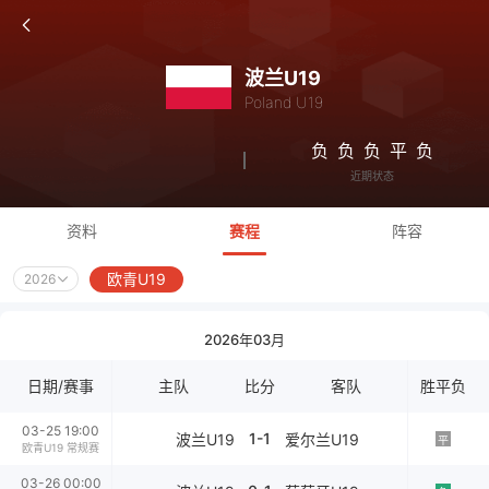
波兰U19
Poland U19
负
负
负
平
负
近期状态
资料
赛程
阵容
欧青U19
2026
2026年03月
日期/赛事
主队
比分
客队
胜平负
03-25 19:00
1-1
波兰U19
爱尔兰U19
平
欧青U19 常规赛
03-26 00:00