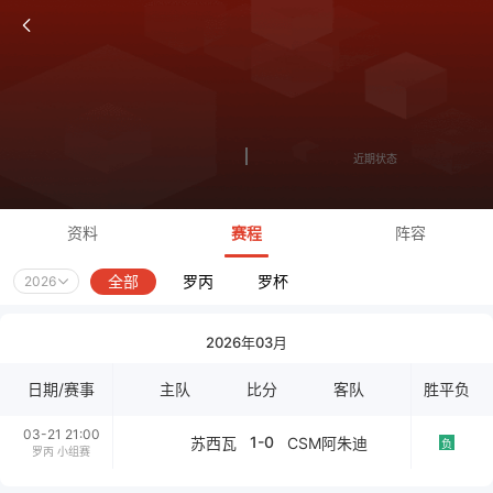
近期状态
资料
赛程
阵容
全部
罗丙
罗杯
2026
2026年03月
日期/赛事
主队
比分
客队
胜平负
03-21 21:00
1-0
苏西瓦
CSM阿朱迪
负
罗丙 小组赛