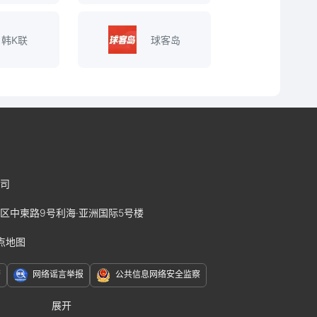
韩K联
球客岛
司
区中柬路9号利海·亚洲国际5号楼
点地图
警
网络谣言举报
公共信息网络安全监察
展开