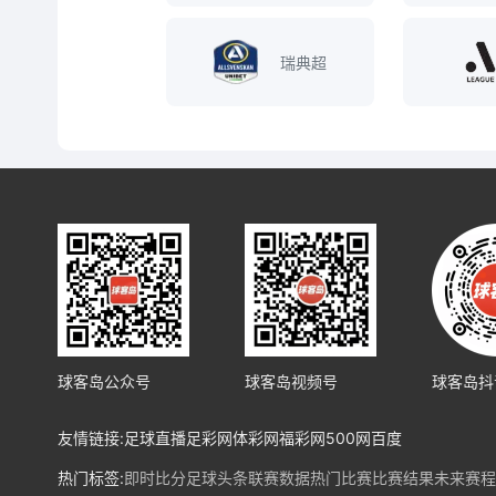
瑞典超
球客岛公众号
球客岛视频号
球客岛抖
友情链接:
足球直播
足彩网
体彩网
福彩网
500网
百度
热门标签:
即时比分
足球头条
联赛数据
热门比赛
比赛结果
未来赛程