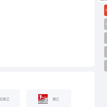
日职乙
德乙