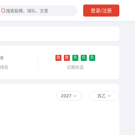
登录/注册
胜
胜
负
负
负
第5
近期状态
乙排名
2027
苏乙