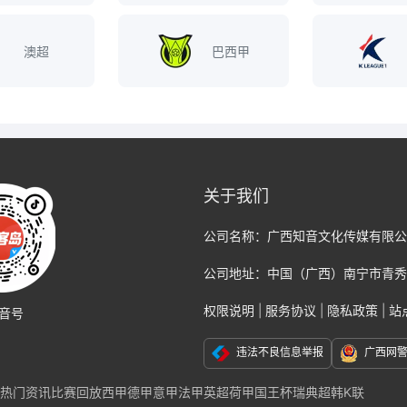
澳超
巴西甲
关于我们
公司名称：
广西知音文化传媒有限公
公司地址：
中国（广西）南宁市青秀
权限说明
|
服务协议
|
隐私政策
|
站
音号
违法不良信息举报
广西网
热门资讯
比赛回放
西甲
德甲
意甲
法甲
英超
荷甲
国王杯
瑞典超
韩K联