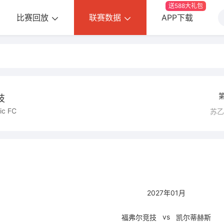
送588大礼包
比赛回放
联赛数据
APP下载
技
tic FC
苏
2027年01月
vs
福弗尔竞技
凯尔蒂赫斯