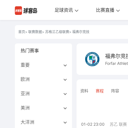
足球资讯
比赛直播
首页
>
联赛数据
>
苏格兰乙级联赛
> 福弗尔竞技
热门赛事
福弗尔竞
Forfar Athle
重要
欧洲
资料
赛程
阵容
亚洲
美洲
大洋洲
01-02 23:00
苏乙 联赛