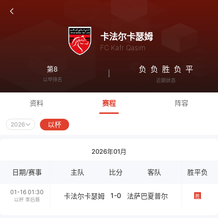
卡法尔卡瑟姆
FC Kafr Qasim
负
负
胜
负
平
第8
以甲排名
近期状态
资料
赛程
阵容
以杯
2026
2026年01月
日期/赛事
主队
比分
客队
胜平负
01-16 01:30
1-0
卡法尔卡瑟姆
法萨巴夏普尔
胜
以杯 季后赛