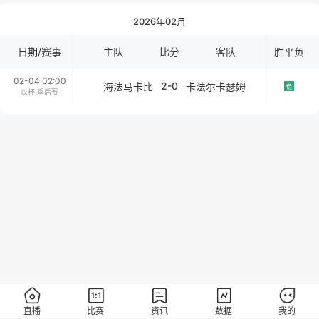
2026年02月
日期/赛事
主队
比分
客队
胜平负
02-04 02:00
2-0
海法马卡比
卡法尔卡瑟姆
负
以杯 季后赛
直播
比赛
资讯
数据
我的