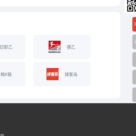
日职乙
德乙
韩K联
球客岛
司