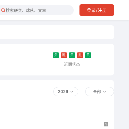
登录/注册
负
胜
负
胜
负
近期状态
2026
全部
平