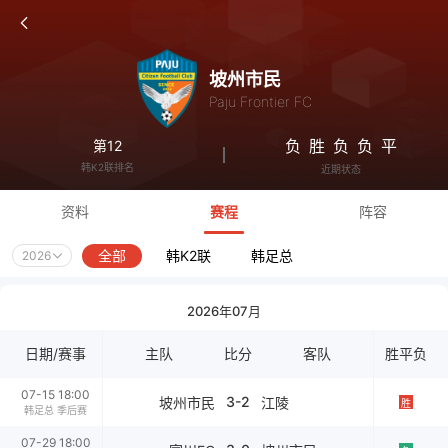
坡州市民
Paju Frontier FC
负
胜
负
负
平
第12
韩K2联排名
近期状态
资料
赛程
阵容
全部
韩K2联
韩足总
2026
2026年07月
日期/赛事
主队
比分
客队
胜平负
07-15 18:00
3-2
坡州市民
江陵
胜
韩足总 季后赛
07-29 18:00