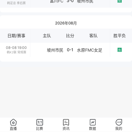
3-0
富川FC
坡州市民
负
韩足总 季后赛
2026年08月
日期/赛事
主队
比分
客队
胜平负
08-08 19:00
0-1
坡州市民
水原FMC女足
负
韩K2联 常规赛
直播
比赛
资讯
数据
我的