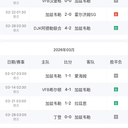
0-0
VFB汉堡格
加兹韦勒
平
德戊
02-22 01:30
2-0
加兹韦勒
霍尔济姆SG
胜
德戊
02-28 02:30
4-2
DJK阿德勒联合
加兹韦勒
负
德戊
2026年03月
日期/赛事
主队
比分
客队
胜平负
03-07 03:00
1-1
加兹韦勒
蒙海姆
平
德戊
03-14 02:30
4-1
VFB希尔顿
加兹韦勒
负
德戊
03-21 03:00
1-2
加兹韦勒
拉廷恩
负
德戊
03-28 03:00
0-0
丁登
加兹韦勒
平
德戊