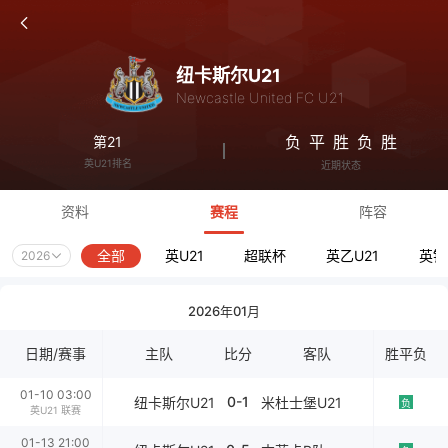
纽卡斯尔U21
Newcastle United FC U21
负
平
胜
负
胜
第21
英U21排名
近期状态
资料
赛程
阵容
全部
英U21
超联杯
英乙U21
英锦
2026
2026年01月
日期/赛事
主队
比分
客队
胜平负
01-10 03:00
0-1
纽卡斯尔U21
米杜士堡U21
负
英U21 联赛
01-13 21:00