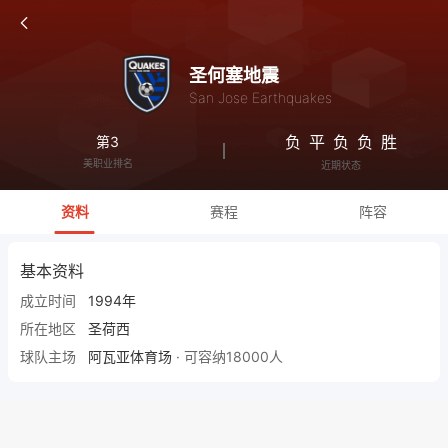
圣何塞地震
San Jose Earthquakes
负
平
负
负
胜
第3
美职业排名
近期状态
资料
赛程
阵容
基本资料
成立时间
1994年
所在地区
圣荷西
球队主场
阿瓦亚体育场
· 可容纳18000人