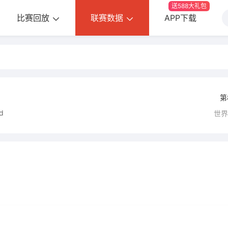
送588大礼包
比赛回放
联赛数据
APP下载
第
d
世