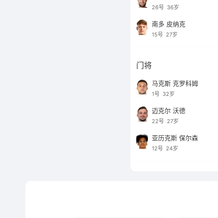
26号
36岁
南多 皮纳克
15号
27岁
门将
马克斯 克罗科姆
1号
32岁
迈克尔 沃德
22号
27岁
亚历克斯 保尔森
12号
24岁