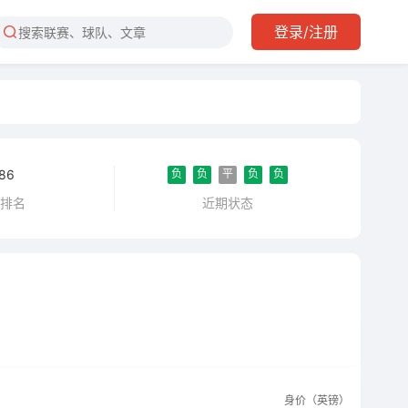
登录/注册
负
负
平
负
负
86
近期状态
界排名
身价（英镑）