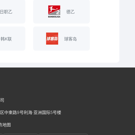
日职乙
德乙
韩K联
球客岛
司
区中柬路9号利海·亚洲国际5号楼
点地图