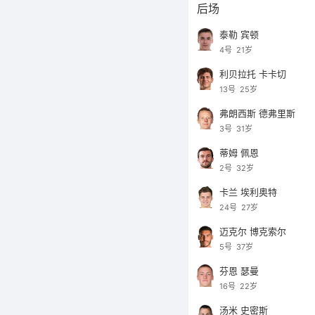
后场
泰勒 宾顿
4号
21岁
利贝拉托 卡卡切
13号
25岁
弗朗西斯 德弗里斯
3号
31岁
蒂姆 佩恩
2号
32岁
卡兰 埃利奥特
24号
27岁
迈克尔 博克索尔
5号
37岁
芬恩 瑟曼
16号
22岁
汤米 史密斯