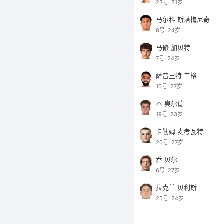
23号
31岁
马尔科 斯塔梅尼奇
8号
24岁
马修 加贝特
7号
24岁
萨普里特 辛格
10号
27岁
本 奥尔德
19号
23岁
卡勒姆 麦考瓦特
20号
27岁
乔 贝尔
6号
27岁
拉克兰 贝利斯
25号
24岁