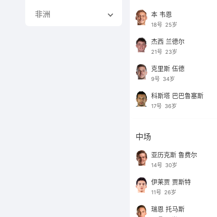
非洲
本 韦恩
18号
25岁
杰西 兰德尔
21号
23岁
克里斯 伍德
9号
34岁
科斯塔 巴巴鲁塞斯
17号
36岁
中场
亚历克斯 鲁费尔
14号
30岁
伊莱贾 贾斯特
11号
26岁
瑞恩 托马斯