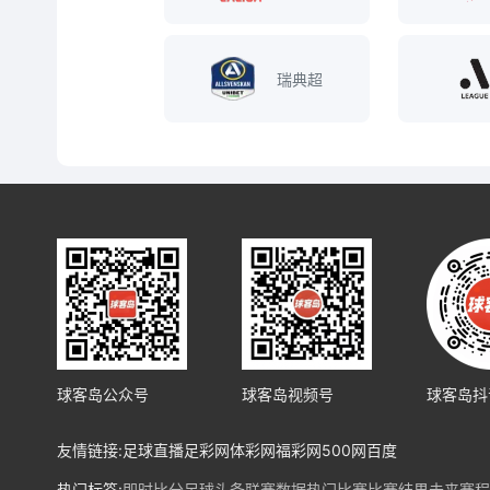
瑞典超
球客岛公众号
球客岛视频号
球客岛抖
友情链接:
足球直播
足彩网
体彩网
福彩网
500网
百度
热门标签:
即时比分
足球头条
联赛数据
热门比赛
比赛结果
未来赛程