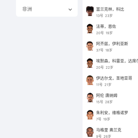
非洲
富兰克林，科比
13号
23岁
法蒂，恩佐
20号
19岁
阿齐兹，伊利亚斯
37号
18岁
埃默森，科雷亚，达席
20号
22岁
伊达尔戈，圣地亚哥
11号
21岁
阿伦 唐纳姆
15号
28岁
朱利安，维格诺罗
7号
19岁
马格里 弗兰克
9号
26岁