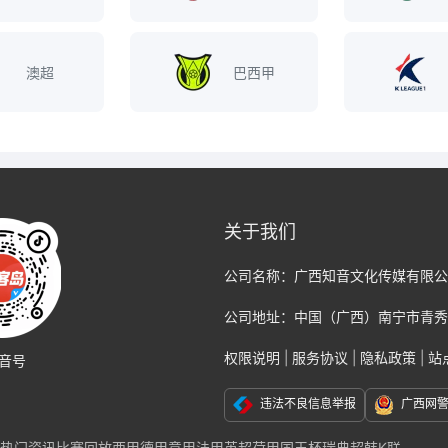
澳超
巴西甲
关于我们
公司名称：
广西知音文化传媒有限公
公司地址：
中国（广西）南宁市青秀
权限说明
|
服务协议
|
隐私政策
|
站
音号
违法不良信息举报
广西网
热门资讯
比赛回放
西甲
德甲
意甲
法甲
英超
荷甲
国王杯
瑞典超
韩K联