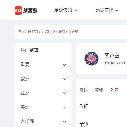
足球资讯
比赛直播
首页
>
联赛数据
>
法国甲组联赛
> 图卢兹
热门赛事
图卢兹
Toulouse FC
重要
欧洲
资料
赛程
阵容
亚洲
教练
美洲
大洋洲
前锋