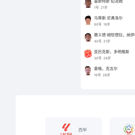
雷斯特斯 纪尧姆
1号
21岁
马蒂斯·尼弗洛尔
60号
19岁
赛义德·姆钦德拉，纳伊
40号
21岁
亚历克斯，多明格斯
30号
28岁
豪格，克吉尔
16号
28岁
西甲