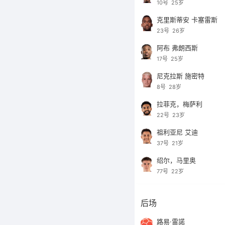
10号
25岁
克里斯蒂安 卡塞雷斯
23号
26岁
阿布 弗朗西斯
17号
25岁
尼克拉斯 施密特
8号
28岁
拉菲克，梅萨利
22号
23岁
祖利亚尼 艾迪
37号
21岁
绍尔，马里奥
77号
22岁
后场
路易·雷諾