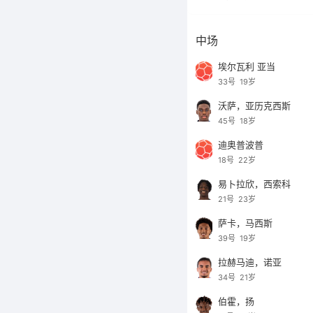
中场
埃尔瓦利 亚当
33号
19岁
沃萨，亚历克西斯
45号
18岁
迪奥普波普
18号
22岁
易卜拉欣，西索科
21号
23岁
萨卡，马西斯
39号
19岁
拉赫马迪，诺亚
34号
21岁
伯霍，扬