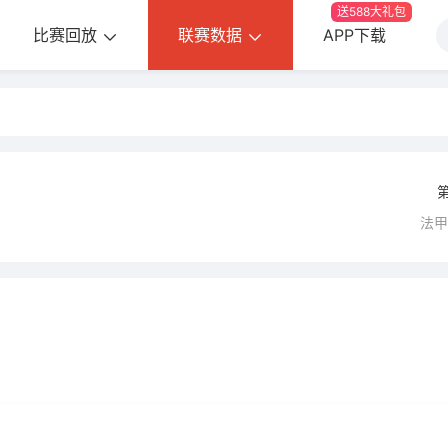
送588大礼包
比赛回放
联赛数据
APP下载
法