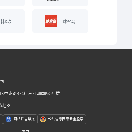
韩K联
球客岛
司
区中柬路9号利海·亚洲国际5号楼
点地图
警
网络谣言举报
公共信息网络安全监察
展开