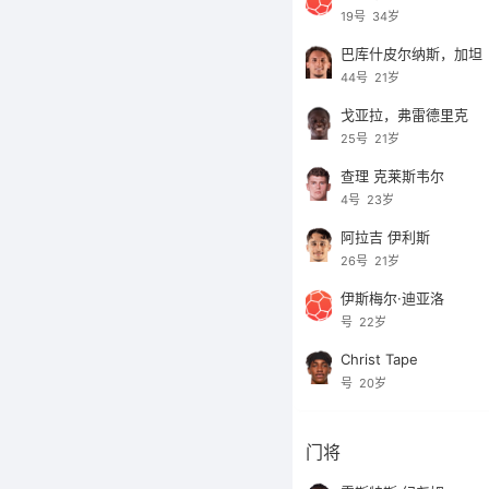
19号
34岁
巴库什皮尔纳斯，加坦
44号
21岁
戈亚拉，弗雷德里克
25号
21岁
查理 克莱斯韦尔
4号
23岁
阿拉吉 伊利斯
26号
21岁
伊斯梅尔·迪亚洛
号
22岁
Christ Tape
号
20岁
门将