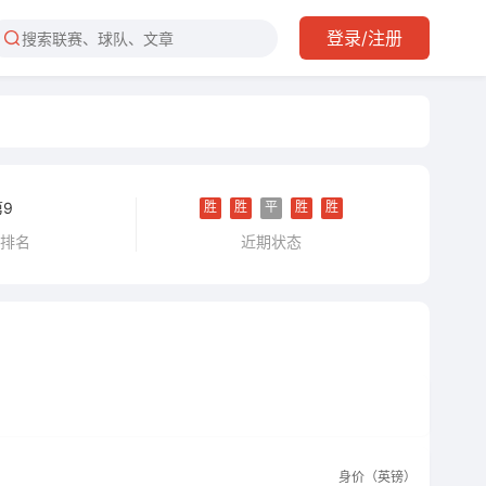
登录/注册
胜
胜
平
胜
胜
第9
近期状态
甲排名
身价（英镑）