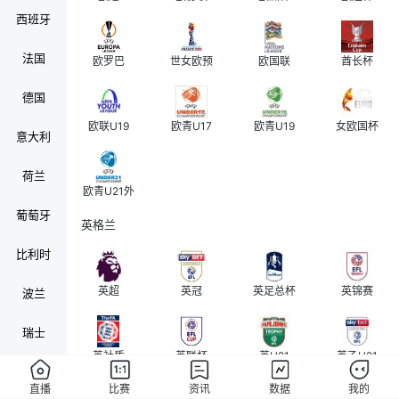
西班牙
法国
欧罗巴
世女欧预
欧国联
酋长杯
德国
欧联U19
欧青U17
欧青U19
女欧国杯
意大利
荷兰
欧青U21外
葡萄牙
英格兰
比利时
英超
英冠
英足总杯
英锦赛
波兰
瑞士
英社盾
英联杯
英U21
英乙U21
奥地利
直播
比赛
资讯
数据
我的