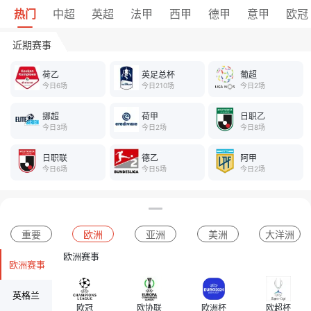
热门
中超
英超
法甲
西甲
德甲
意甲
欧冠
近期赛事
荷乙
英足总杯
葡超
今日6场
今日210场
今日2场
挪超
荷甲
日职乙
今日3场
今日2场
今日8场
日职联
德乙
阿甲
今日6场
今日5场
今日2场
重要
欧洲
亚洲
美洲
大洋洲
欧洲赛事
欧洲赛事
英格兰
欧冠
欧协联
欧洲杯
欧超杯